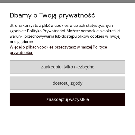
Dbamy o Twoją prywatność
Informacje
Strona korzysta z plików cookies w celach statystycznych
zgodnie z Polityką Prywatności. Możesz samodzielnie określić
Konto
warunki przechowywania lub dostępu plików cookies w Twojej
przeglądarce.
Informacje o marce
Więcej o plikach cookies przeczytasz w naszej Polityce
prywatności.
zaakceptuj tylko niezbędne
Instagram
Facebook
dostosuj zgody
pokaż pełną wersję strony
Sklep internetowy Shoper Premium
zaakceptuj wszystkie