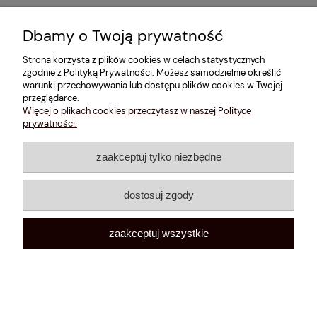
Dbamy o Twoją prywatność
Informacje
Strona korzysta z plików cookies w celach statystycznych
zgodnie z Polityką Prywatności. Możesz samodzielnie określić
Konto
warunki przechowywania lub dostępu plików cookies w Twojej
przeglądarce.
Informacje o marce
Więcej o plikach cookies przeczytasz w naszej Polityce
prywatności.
zaakceptuj tylko niezbędne
Instagram
Facebook
dostosuj zgody
pokaż pełną wersję strony
Sklep internetowy Shoper Premium
zaakceptuj wszystkie