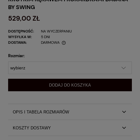
BY SWING
529,00 ZŁ
DOSTĘPNOŚĆ:
NA WYCZERPANIU
WYSYŁKA W:
5 DNI
DOSTAWA:
DARMOWA
Rozmiar:
DODAJ DO KOSZYKA
OPIS I TABELA ROZMIARÓW
Beżowa elegancka sukienka mini z krótkim rękawem i
KOSZTY DOSTAWY
kokardkami Dajana by Swing