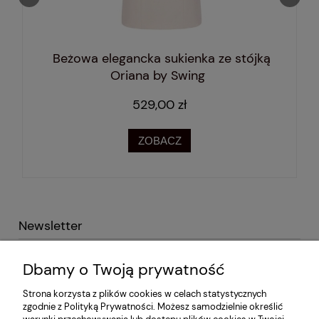
Długość całkowita
85 cm
85 cm
86 cm
86 cm
Beżowa elegancka sukienka ze stójką
Oriana by Swing
529,00 zł
ZOBACZ
Newsletter
Podaj swój adres e-mail i otrzymaj -10% na pierwsze
Dbamy o Twoją prywatność
zakupy!
Strona korzysta z plików cookies w celach statystycznych
zgodnie z Polityką Prywatności. Możesz samodzielnie określić