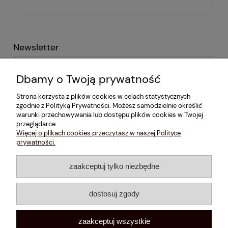
Newsletter
Podaj swój adres e-mail i otrzymaj -10% na pierwsze
Dbamy o Twoją prywatność
zakupy!
Strona korzysta z plików cookies w celach statystycznych
zgodnie z Polityką Prywatności. Możesz samodzielnie określić
warunki przechowywania lub dostępu plików cookies w Twojej
przeglądarce.
Więcej o plikach cookies przeczytasz w naszej Polityce
Informacje
prywatności.
Konto
zaakceptuj tylko niezbędne
Informacje o marce
dostosuj zgody
zaakceptuj wszystkie