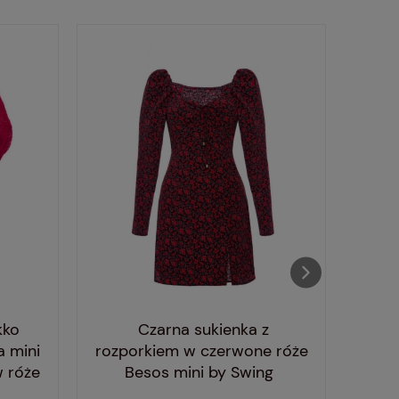
kko
Czarna sukienka z
Cz
a mini
rozporkiem w czerwone róże
ramią
 róże
Besos mini by Swing