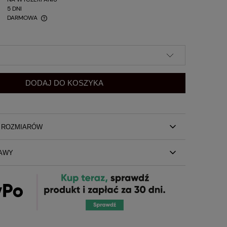
5 DNI
DARMOWA
DODAJ DO KOSZYKA
A ROZMIARÓW
powana sukienka mini o dopasowanym kroju Harper by
AWY
idealna dla miłośniczek prostych i wygodnych form
stawy
, dopasowany krój sukienki pięknie podkreśla kobiece
y dół sukienki - kryje pięknie niedoskonałości figury z
 bioder i brzuchatki
 z klasycznym, długim rękawem