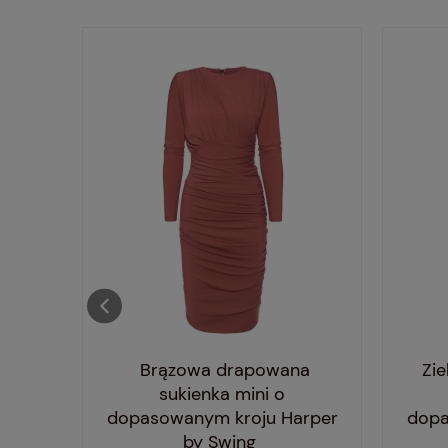
ana
Brązowa drapowana
Zi
 w
sukienka mini o
Swing
dopasowanym kroju Harper
dopa
by Swing