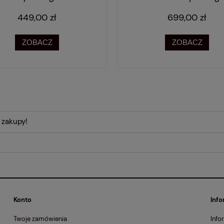
449,00 zł
699,00 zł
ZOBACZ
ZOBACZ
 zakupy!
Konto
Info
Twoje zamówienia
Info