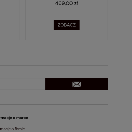
469,00 zł
ZOBACZ
rmacje o marce
rmacje o firmie