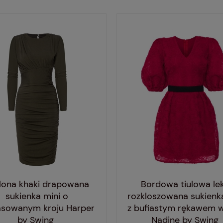
elona khaki drapowana
Bordowa tiulowa le
sukienka mini o
rozkloszowana sukienk
sowanym kroju Harper
z bufiastym rękawem w
by Swing
Nadine by Swing