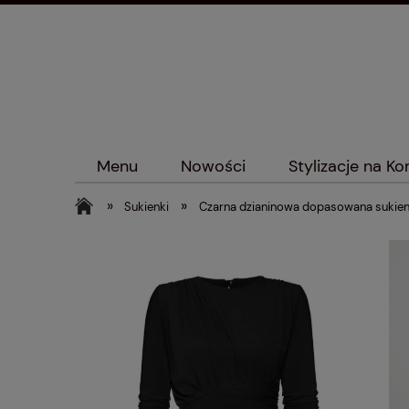
Menu
Nowości
Stylizacje na K
»
»
Sukienki
Czarna dzianinowa dopasowana sukien