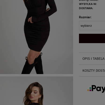
WYSYŁKA W:
DOSTAWA:
Rozmiar:
OPIS I TABEL
Czarna dra
KOSZTY DOST
Swing
Sukienka 
Koszty do
Ołówkowy
kształty
Kraj wysyłki:
Marszczon
okolicach
Sukienka