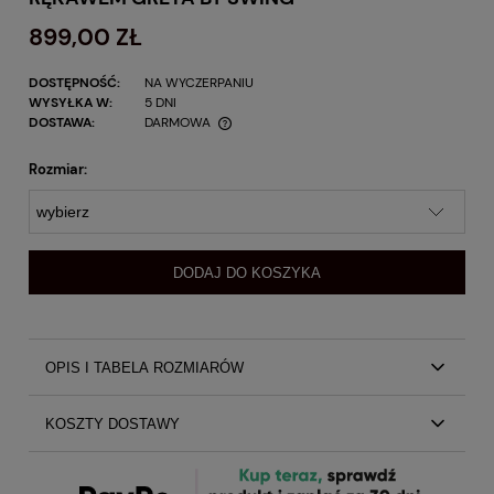
899,00 ZŁ
DOSTĘPNOŚĆ:
NA WYCZERPANIU
WYSYŁKA W:
5 DNI
DOSTAWA:
DARMOWA
Rozmiar:
DODAJ DO KOSZYKA
OPIS I TABELA ROZMIARÓW
Czerwona długa sukienka z długim rękawem Greta by Swing
KOSZTY DOSTAWY
Zjawiskowa sukienka o prostym kroju, świetnie
sprawdzi się zarówno na większych i mniejszych
Koszty dostawy