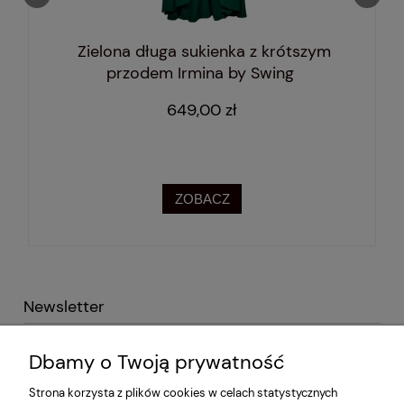
Zielona długa sukienka z krótszym
przodem Irmina by Swing
649,00 zł
ZOBACZ
Newsletter
Podaj swój adres e-mail i otrzymaj -10% na pierwsze
Dbamy o Twoją prywatność
zakupy!
Strona korzysta z plików cookies w celach statystycznych