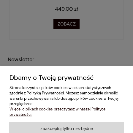
449,00 zł
ZOBACZ
Newsletter
Podaj swój adres e-mail i otrzymaj -10% na pierwsze
Dbamy o Twoją prywatność
zakupy!
Strona korzysta z plików cookies w celach statystycznych
zgodnie z Polityką Prywatności. Możesz samodzielnie określić
warunki przechowywania lub dostępu plików cookies w Twojej
przeglądarce.
Więcej o plikach cookies przeczytasz w naszej Polityce
Informacje
prywatności.
Konto
zaakceptuj tylko niezbędne