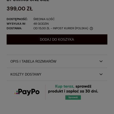
399,00 ZŁ
DOSTĘPNOŚĆ:
ŚREDNIA ILOŚĆ
WYSYŁKA W:
48 GODZIN
DOSTAWA:
OD 15,00 ZŁ
- INPOST KURIER
(POLSKA)
DODAJ DO KOSZYKA
OPIS I TABELA ROZMIARÓW
Zwiewna sukienka w stylu boho w intensywnym czerwonym
KOSZTY DOSTAWY
kolorze.
Sukienka wykonana ze zwiewnego plisowanego
Koszty dostawy
szyfonu
Posiada oryginalne szerokie rękawy nadające sukience
Kraj wysyłki:
wyjątkowego charakteru
Wszyta w dekolt gumka umożliwia wiele wariantów
ułożenia dekoltu