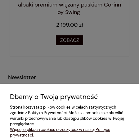
alpaki premium wiązany paskiem Corinn
by Swing
2 199,00 zł
ZOBACZ
Newsletter
Podaj swój adres e-mail i otrzymaj -10% na pierwsze
Dbamy o Twoją prywatność
zakupy!
Strona korzysta z plików cookies w celach statystycznych
zgodnie z Polityką Prywatności. Możesz samodzielnie określić
warunki przechowywania lub dostępu plików cookies w Twojej
przeglądarce.
Więcej o plikach cookies przeczytasz w naszej Polityce
Informacje
prywatności.