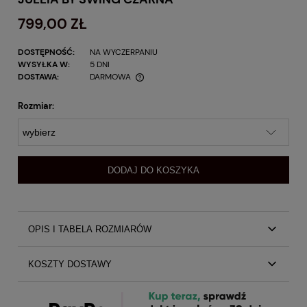
799,00 ZŁ
DOSTĘPNOŚĆ:
NA WYCZERPANIU
WYSYŁKA W:
5 DNI
DOSTAWA:
DARMOWA
Rozmiar:
DODAJ DO KOSZYKA
OPIS I TABELA ROZMIARÓW
Długa cekinowa sukienka z dekoltem Jullia
KOSZTY DOSTAWY
Zjawiskowa wieczorowa sukienka o kopertowym kroju,
świetnie sprawdzi się zarówno na większych i
Koszty dostawy