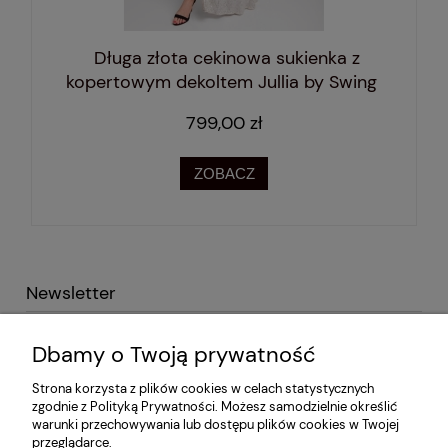
Długa złota cekinowa sukienka z
kopertowym dekoltem Jullia by Swing
799,00 zł
ZOBACZ
Newsletter
Podaj swój adres e-mail i otrzymaj -10% na pierwsze
Dbamy o Twoją prywatność
zakupy!
Strona korzysta z plików cookies w celach statystycznych
zgodnie z Polityką Prywatności. Możesz samodzielnie określić
warunki przechowywania lub dostępu plików cookies w Twojej
przeglądarce.