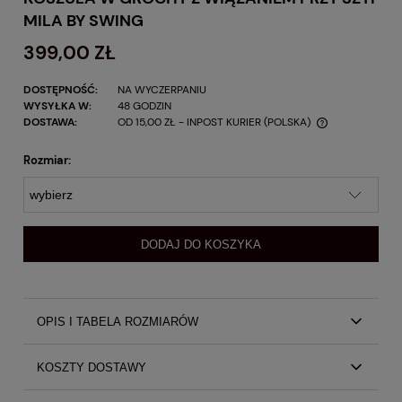
MILA BY SWING
399,00 ZŁ
DOSTĘPNOŚĆ:
NA WYCZERPANIU
WYSYŁKA W:
48 GODZIN
DOSTAWA:
OD 15,00 ZŁ
- INPOST KURIER
(POLSKA)
Rozmiar:
DODAJ DO KOSZYKA
OPIS I TABELA ROZMIARÓW
Elegancka wiskozowa śmietankowa koszula w grochy z
KOSZTY DOSTAWY
wiązaniem przy szyi Mila by Swing