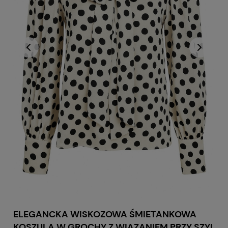
ELEGANCKA WISKOZOWA ŚMIETANKOWA
KOSZULA W GROCHY Z WIĄZANIEM PRZY SZYI