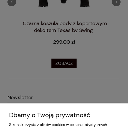
Czarna koszula body z kopertowym
dekoltem Texas by Swing
299,00 zł
ZOBACZ
Newsletter
Podaj swój adres e-mail i otrzymaj -10% na pierwsze
Dbamy o Twoją prywatność
zakupy!
Strona korzysta z plików cookies w celach statystycznych