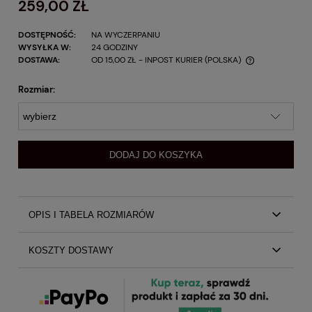
259,00 ZŁ
DOSTĘPNOŚĆ:
NA WYCZERPANIU
WYSYŁKA W:
24 GODZINY
DOSTAWA:
OD 15,00 ZŁ
- INPOST KURIER
(POLSKA)
Rozmiar:
DODAJ DO KOSZYKA
OPIS I TABELA ROZMIARÓW
Koronkowa Bluzka Sharon by Swing
KOSZTY DOSTAWY
Bluzka wykonana z białej koronki
Podszewka w kolorze beżowym- wykonana z modalu
Koszty dostawy
dzięki czemu bluzka jest elegancka a jednocześnie
bardzo wygodna
Kraj wysyłki: