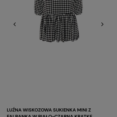
LUŹNA WISKOZOWA SUKIENKA MINI Z
FALBANKĄ W BIAŁO-CZARNĄ KRATKĘ