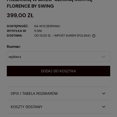
FLORENCE BY SWING
399,00 ZŁ
DOSTĘPNOŚĆ:
NA WYCZERPANIU
WYSYŁKA W:
5 DNI
DOSTAWA:
OD 15,00 ZŁ
- INPOST KURIER
(POLSKA)
Rozmiar:
DODAJ DO KOSZYKA
OPIS I TABELA ROZMIARÓW
Luźna wiskozowa sukienka mini z falbanką w biało-czarną
KOSZTY DOSTAWY
kratkę Florence by Swing