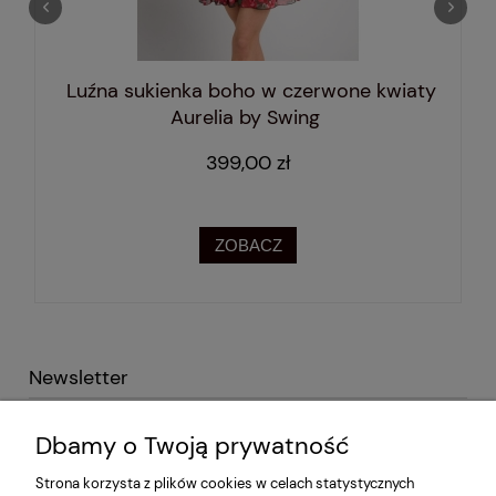
Luźna sukienka boho w czerwone kwiaty
Aurelia by Swing
399,00 zł
ZOBACZ
Newsletter
Podaj swój adres e-mail i otrzymaj -10% na pierwsze
Dbamy o Twoją prywatność
zakupy!
Strona korzysta z plików cookies w celach statystycznych