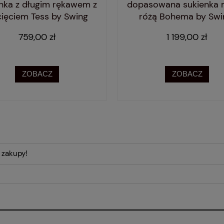
nka z długim rękawem z
dopasowana sukienka m
cięciem Tess by Swing
różą Bohema by Swi
759,00 zł
1 199,00 zł
ZOBACZ
ZOBACZ
 zakupy!