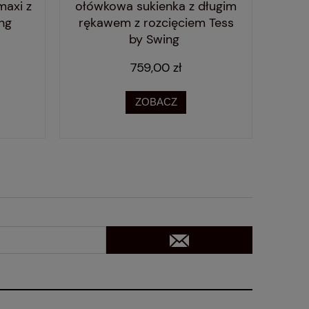
axi z
ołówkowa sukienka z długim
ołów
ng
rękawem z rozcięciem Tess
ręk
by Swing
759,00 zł
ZOBACZ