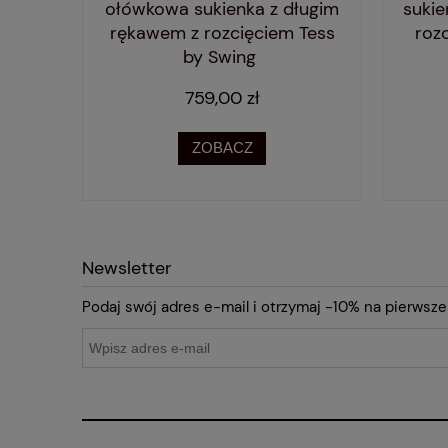
idi z
ołówkowa sukienka z długim
sukie
 by
rękawem z rozcięciem Tess
roz
by Swing
759,00 zł
ZOBACZ
Newsletter
Podaj swój adres e-mail i otrzymaj -10% na pierwsze