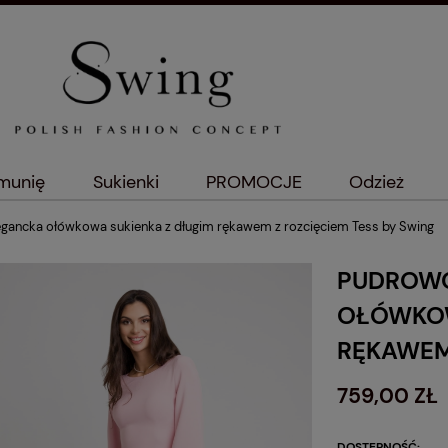
omunię
Sukienki
PROMOCJE
Odzież
gancka ołówkowa sukienka z długim rękawem z rozcięciem Tess by Swing
PUDROW
OŁÓWKOW
RĘKAWEM
759,00 ZŁ
DOSTĘPNOŚĆ: