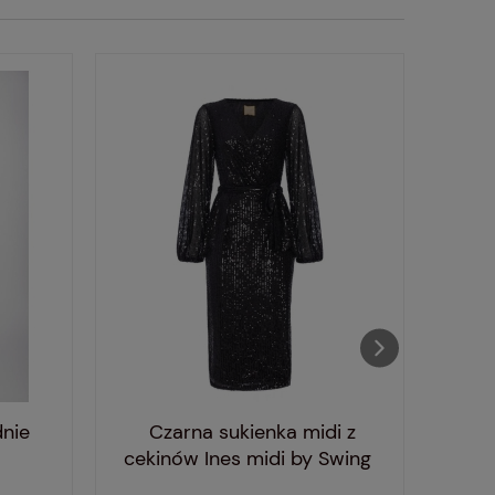
dnie
Czarna sukienka midi z
Ma
cekinów Ines midi by Swing
ceki