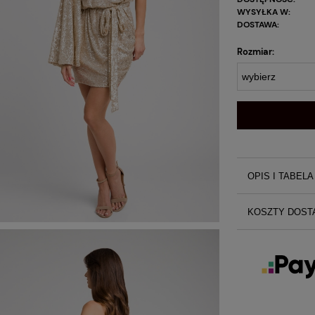
WYSYŁKA W:
DOSTAWA:
Rozmiar:
OPIS I TABEL
Złota szampańs
KOSZTY DOST
Absolutn
cekinów 
Koszty do
Sukienka 
Prosty kr
Kraj wysyłki:
Sukienka
Bluzowan