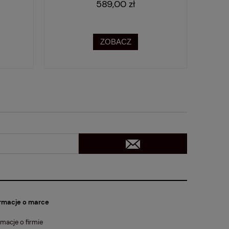
589,00 zł
ZOBACZ
rmacje o marce
rmacje o firmie