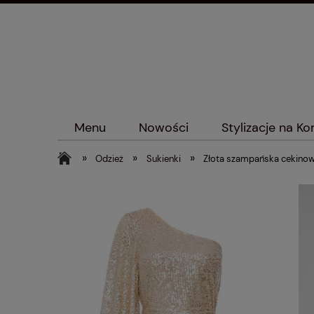
Menu
Nowości
Stylizacje na K
»
»
»
Odzież
Sukienki
Złota szampańska cekinowa