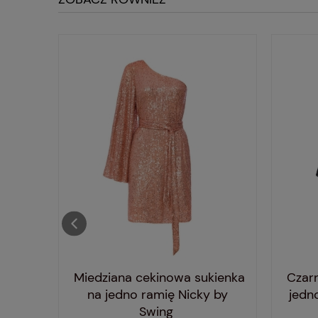
ienka
Miedziana cekinowa sukienka
Czar
usimi
na jedno ramię Nicky by
jedn
ing
Swing