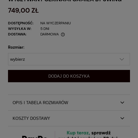
749,00 ZŁ
DOSTĘPNOŚĆ:
NA WYCZERPANIU
WYSYŁKA W:
5 DNI
DOSTAWA:
DARMOWA
Rozmiar:
DODAJ DO KOSZYKA
OPIS I TABELA ROZMIARÓW
Złoty kombinezon z głębokim dekoltem wyszywany cekinami
KOSZTY DOSTAWY
Camila by Swing
Kombinezon Camila jest idealną opcją dla Pań, które
Koszty dostawy