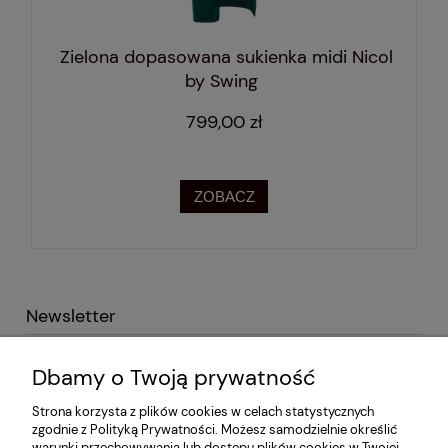
Zielona dopasowana sukienka midi Nicol
by Swing
799,00 zł
ZOBACZ
Newsletter
Podaj swój adres e-mail i otrzymaj -10% na pierwsze
Dbamy o Twoją prywatność
zakupy!
Strona korzysta z plików cookies w celach statystycznych
zgodnie z Polityką Prywatności. Możesz samodzielnie określić
warunki przechowywania lub dostępu plików cookies w Twojej