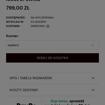
799,00 ZŁ
DOSTĘPNOŚĆ:
NA WYCZERPANIU
WYSYŁKA W:
24 GODZINY
DOSTAWA:
DARMOWA
Rozmiar:
DODAJ DO KOSZYKA
OPIS I TABELA ROZMIARÓW
Bordowa dopasowana sukienka midi Nicol by Swing
KOSZTY DOSTAWY
Zjawiskowa sukienka o dopasowanym kroju, świetnie
sprawdzi się zarówno na większych i mniejszych
Koszty dostawy