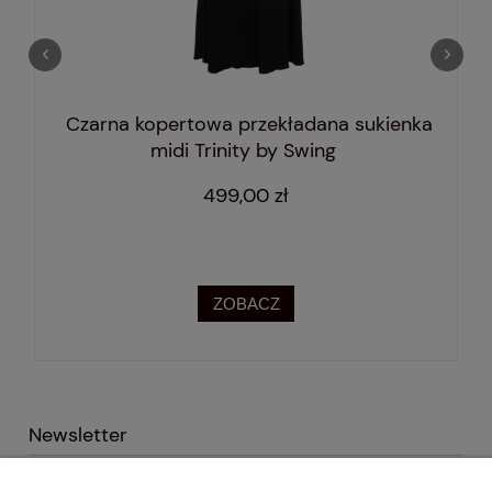
(cm)
Długość
127
128
128
całkowita (cm)
Czarna kopertowa przekładana sukienka
midi Trinity by Swing
499,00 zł
ZOBACZ
Newsletter
Podaj swój adres e-mail i otrzymaj -10% na pierwsze