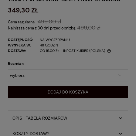
349,30 ZŁ
499,00 zł
Cena regularna:
499,00 zł
Najniższa cena z 30 dni przed obniżką:
DOSTĘPNOŚĆ:
NA WYCZERPANIU
WYSYŁKA W:
48 GODZIN
DOSTAWA:
OD 15,00 ZŁ
- INPOST KURIER
(POLSKA)
Rozmiar:
DODAJ DO KOSZYKA
OPIS I TABELA ROZMIARÓW
Kopertowa przekładana sukienka midi Trinity w czarno-biały
KOSZTY DOSTAWY