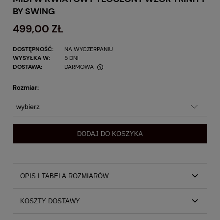
BY SWING
499,00 ZŁ
DOSTĘPNOŚĆ:
NA WYCZERPANIU
WYSYŁKA W:
5 DNI
DOSTAWA:
DARMOWA
Rozmiar:
DODAJ DO KOSZYKA
OPIS I TABELA ROZMIARÓW
Różowa fuksjowa kopertowa sukienka midi w kwiatowy
KOSZTY DOSTAWY
tłoczony wzór Trinity by Swing