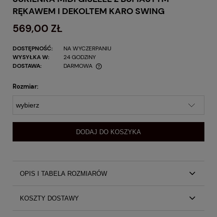
RĘKAWEM I DEKOLTEM KARO SWING
569,00 ZŁ
DOSTĘPNOŚĆ:
NA WYCZERPANIU
WYSYŁKA W:
24 GODZINY
DOSTAWA:
DARMOWA
Rozmiar:
DODAJ DO KOSZYKA
OPIS I TABELA ROZMIARÓW
Satynowa ołówkowa dopasowana sukienka midi Giselle z
KOSZTY DOSTAWY
bufiastym rękawem i dekoltem karo SWING